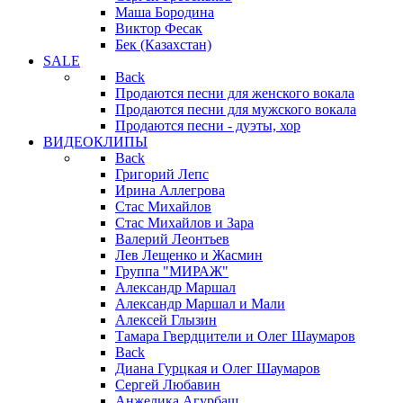
Маша Бородина
Виктор Фесак
Бек (Казахстан)
SALE
Back
Продаются песни для женского вокала
Продаются песни для мужского вокала
Продаются песни - дуэты, хор
ВИДЕОКЛИПЫ
Back
Григорий Лепс
Ирина Аллегрова
Стас Михайлов
Стас Михайлов и Зара
Валерий Леонтьев
Лев Лещенко и Жасмин
Группа "МИРАЖ"
Александр Маршал
Александр Маршал и Мали
Алексей Глызин
Тамара Гвердцители и Олег Шаумаров
Back
Диана Гурцкая и Олег Шаумаров
Сергей Любавин
Анжелика Агурбаш