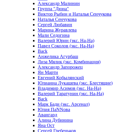
Александр Малинин
Группа "Дюна"
Виктор Рыбин и Наталья Сенчукова
Наталья Сенчукова
Сергей Любавин
Марина Журавлева
Мали Седогина
Валерий Юрин (экс. На-На)
Павел Соколов (экс. На-На)
Back
Анжелика Агурбаш
Лиза Мялик (экс. Комбинация)
Александр Запорожец
Ян Марти
Евгений Кобылянский
Юлианна Лукашева (экс. Блестящие)
Владимир Асимов (экс. На-На)
Валерий Таратунин (экс. На-На)
Back
Марк Бади (экс. Арсенал)
Юлия ПаNNова
Авангард
Алина Дубинина
Яна Ост
Сергей Гребеньков