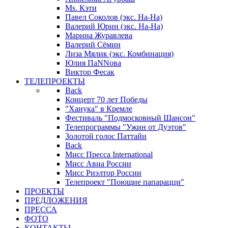
Ms. Кэти
Павел Соколов (экс. На-На)
Валерий Юрин (экс. На-На)
Марина Журавлева
Валерий Сёмин
Лиза Мялик (экс. Комбинация)
Юлия ПаNNова
Виктор Фесак
ТЕЛЕПРОЕКТЫ
Back
Концерт 70 лет Победы
"Ханука" в Кремле
Фестиваль "Подмосковный Шансон"
Телепрограммы "Ужин от Дуэтов"
Золотой голос Паттайи
Back
Мисс Пресса International
Мисс Авиа России
Мисс Риэлтор России
Телепроект "Поющие папарацци"
ПРОЕКТЫ
ПРЕДЛОЖЕНИЯ
ПРЕССА
ФОТО
КОНТАКТЫ