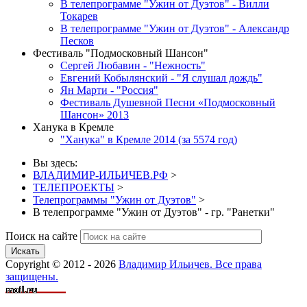
В телепрограмме "Ужин от Дуэтов" - Вилли
Токарев
В телепрограмме "Ужин от Дуэтов" - Александр
Песков
Фестиваль "Подмосковный Шансон"
Сергей Любавин - "Нежность"
Евгений Кобылянский - "Я слушал дождь"
Ян Марти - "Россия"
Фестиваль Душевной Песни «Подмосковный
Шансон» 2013
Ханука в Кремле
"Ханука" в Кремле 2014 (за 5574 год)
Вы здесь:
ВЛАДИМИР-ИЛЬИЧЕВ.РФ
>
ТЕЛЕПРОЕКТЫ
>
Телепрограммы "Ужин от Дуэтов"
>
В телепрограмме "Ужин от Дуэтов" - гр. "Ранетки"
Поиск на сайте
Искать
Copyright © 2012 - 2026
Владимир Ильичев. Все права
защищены.