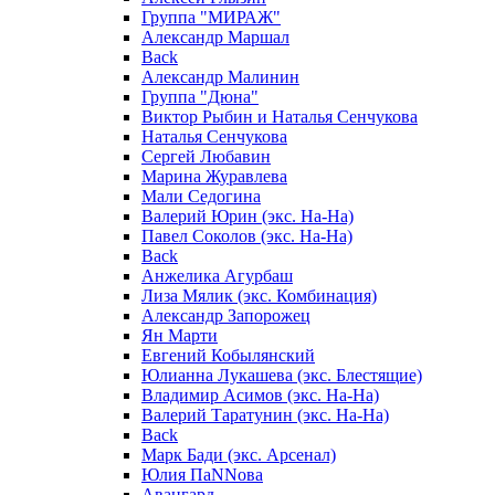
Группа "МИРАЖ"
Александр Маршал
Back
Александр Малинин
Группа "Дюна"
Виктор Рыбин и Наталья Сенчукова
Наталья Сенчукова
Сергей Любавин
Марина Журавлева
Мали Седогина
Валерий Юрин (экс. На-На)
Павел Соколов (экс. На-На)
Back
Анжелика Агурбаш
Лиза Мялик (экс. Комбинация)
Александр Запорожец
Ян Марти
Евгений Кобылянский
Юлианна Лукашева (экс. Блестящие)
Владимир Асимов (экс. На-На)
Валерий Таратунин (экс. На-На)
Back
Марк Бади (экс. Арсенал)
Юлия ПаNNова
Авангард