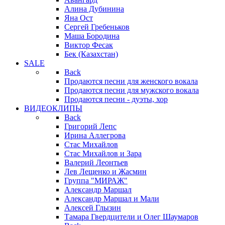
Алина Дубинина
Яна Ост
Сергей Гребеньков
Маша Бородина
Виктор Фесак
Бек (Казахстан)
SALE
Back
Продаются песни для женского вокала
Продаются песни для мужского вокала
Продаются песни - дуэты, хор
ВИДЕОКЛИПЫ
Back
Григорий Лепс
Ирина Аллегрова
Стас Михайлов
Стас Михайлов и Зара
Валерий Леонтьев
Лев Лещенко и Жасмин
Группа "МИРАЖ"
Александр Маршал
Александр Маршал и Мали
Алексей Глызин
Тамара Гвердцители и Олег Шаумаров