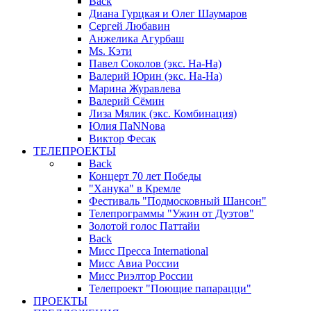
Back
Диана Гурцкая и Олег Шаумаров
Сергей Любавин
Анжелика Агурбаш
Ms. Кэти
Павел Соколов (экс. На-На)
Валерий Юрин (экс. На-На)
Марина Журавлева
Валерий Сёмин
Лиза Мялик (экс. Комбинация)
Юлия ПаNNова
Виктор Фесак
ТЕЛЕПРОЕКТЫ
Back
Концерт 70 лет Победы
"Ханука" в Кремле
Фестиваль "Подмосковный Шансон"
Телепрограммы "Ужин от Дуэтов"
Золотой голос Паттайи
Back
Мисс Пресса International
Мисс Авиа России
Мисс Риэлтор России
Телепроект "Поющие папарацци"
ПРОЕКТЫ