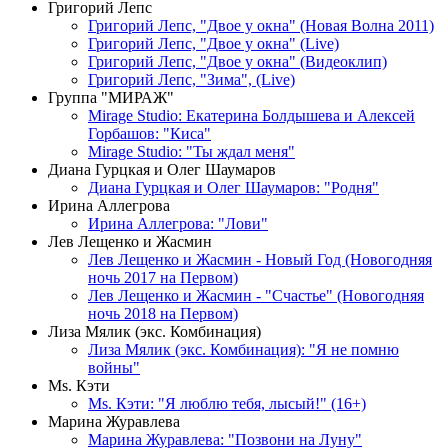
Григорий Лепс
Григорий Лепс, "Двое у окна" (Новая Волна 2011)
Григорий Лепс, "Двое у окна" (Live)
Григорий Лепс, "Двое у окна" (Видеоклип)
Григорий Лепс, "Зима", (Live)
Группа "МИРАЖ"
Mirage Studio: Екатерина Болдышева и Алексей
Горбашов: "Киса"
Mirage Studio: "Ты ждал меня"
Диана Гурцкая и Олег Шаумаров
Диана Гурцкая и Олег Шаумаров: "Родня"
Ирина Аллегрова
Ирина Аллегрова: "Лови"
Лев Лещенко и Жасмин
Лев Лещенко и Жасмин - Новый Год (Новогодняя
ночь 2017 на Первом)
Лев Лещенко и Жасмин - "Счастье" (Новогодняя
ночь 2018 на Первом)
Лиза Мялик (экс. Комбинация)
Лиза Мялик (экс. Комбинация): "Я не помню
войны"
Мs. Кэти
Ms. Кэти: "Я люблю тебя, лысый!" (16+)
Марина Журавлева
Марина Журавлева: "Позвони на Луну"