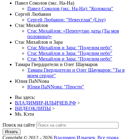
Павел Соколов (экс. На-На)
Павел Соколов (экс. На-На): "Колокола"
Сергей Любавин
Сергей Любавин: "Невеселая" (Live)
Стас Михайлов
Стас Михайлов: «Перепутаю даты (Ты моя
половина)»
Стас Михайлов и Зара
Стас Михайлов и Зара: "Поделим небо"
Стас Михайлов и Зара: "Поделим небо"
Стас Михайлов и Зара: "Поделим небо"
Тамара Гвердцители и Олег Шаумаров
Тамара Гвердцители и Олег Шаумаров: "Ты в
моем сердце"
Юлия ПаNNова
Юлия ПаNNова: "Прости"
Вы здесь:
ВЛАДИМИР-ИЛЬИЧЕВ.РФ
>
ВИДЕОКЛИПЫ
>
Ms. Кэти
Поиск на сайте
Искать
Copyright © 2012 - 2026
Владимир Ильичев. Все права