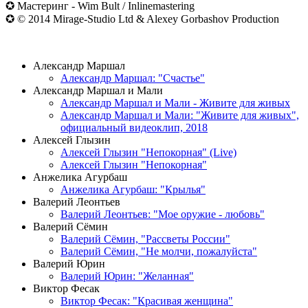
✪ Мастеринг - Wim Bult / Inlinemastering
✪ © 2014 Mirage-Studio Ltd & Alexey Gorbashov Production
ВИДЕОКЛИПЫ
Александр Маршал
Александр Маршал: "Счастье"
Александр Маршал и Мали
Александр Маршал и Мали - Живите для живых
Александр Маршал и Мали: "Живите для живых",
официальный видеоклип, 2018
Алексей Глызин
Алексей Глызин "Непокорная" (Live)
Алексей Глызин "Непокорная"
Анжелика Агурбаш
Анжелика Агурбаш: "Крылья"
Валерий Леонтьев
Валерий Леонтьев: "Мое оружие - любовь"
Валерий Сёмин
Валерий Сёмин, "Рассветы России"
Валерий Сёмин, "Не молчи, пожалуйста"
Валерий Юрин
Валерий Юрин: "Желанная"
Виктор Фесак
Виктор Фесак: "Красивая женщина"