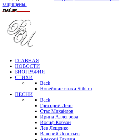
защищены.
ГЛАВНАЯ
НОВОСТИ
БИОГРАФИЯ
СТИХИ
Back
Новейшие стихи Stihi.ru
ПЕСНИ
Back
Григорий Лепс
Стас Михайлов
Ирина Аллегрова
Иосиф Кобзон
Лев Лещенко
Валерий Леонтьев
Алексей Глызин