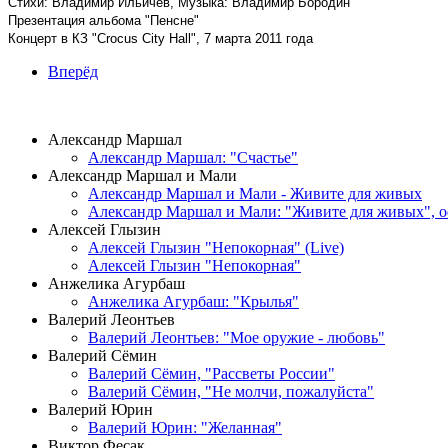
Стихи: Владимир Ильичев, Музыка: Владимир Бородин
Презентация альбома "Пенсне"
Концерт в КЗ "Crocus City Hall", 7 марта 2011 года
Вперёд
ВИДЕОКЛИПЫ
Александр Маршал
Александр Маршал: "Счастье"
Александр Маршал и Мали
Александр Маршал и Мали - Живите для живых
Александр Маршал и Мали: "Живите для живых", 
Алексей Глызин
Алексей Глызин "Непокорная" (Live)
Алексей Глызин "Непокорная"
Анжелика Агурбаш
Анжелика Агурбаш: "Крылья"
Валерий Леонтьев
Валерий Леонтьев: "Мое оружие - любовь"
Валерий Сёмин
Валерий Сёмин, "Рассветы России"
Валерий Сёмин, "Не молчи, пожалуйста"
Валерий Юрин
Валерий Юрин: "Желанная"
Виктор Фесак