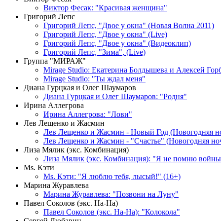
Виктор Фесак: "Красивая женщина"
Григорий Лепс
Григорий Лепс, "Двое у окна" (Новая Волна 2011)
Григорий Лепс, "Двое у окна" (Live)
Григорий Лепс, "Двое у окна" (Видеоклип)
Григорий Лепс, "Зима", (Live)
Группа "МИРАЖ"
Mirage Studio: Екатерина Болдышева и Алексей Гор
Mirage Studio: "Ты ждал меня"
Диана Гурцкая и Олег Шаумаров
Диана Гурцкая и Олег Шаумаров: "Родня"
Ирина Аллегрова
Ирина Аллегрова: "Лови"
Лев Лещенко и Жасмин
Лев Лещенко и Жасмин - Новый Год (Новогодняя н
Лев Лещенко и Жасмин - "Счастье" (Новогодняя но
Лиза Мялик (экс. Комбинация)
Лиза Мялик (экс. Комбинация): "Я не помню войны
Мs. Кэти
Ms. Кэти: "Я люблю тебя, лысый!" (16+)
Марина Журавлева
Марина Журавлева: "Позвони на Луну"
Павел Соколов (экс. На-На)
Павел Соколов (экс. На-На): "Колокола"
Сергей Любавин