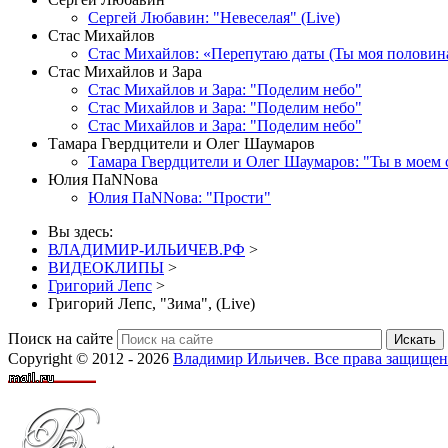
Сергей Любавин: "Невеселая" (Live)
Стас Михайлов
Стас Михайлов: «Перепутаю даты (Ты моя половин
Стас Михайлов и Зара
Стас Михайлов и Зара: "Поделим небо"
Стас Михайлов и Зара: "Поделим небо"
Стас Михайлов и Зара: "Поделим небо"
Тамара Гвердцители и Олег Шаумаров
Тамара Гвердцители и Олег Шаумаров: "Ты в моем 
Юлия ПаNNова
Юлия ПаNNова: "Прости"
Вы здесь:
ВЛАДИМИР-ИЛЬИЧЕВ.РФ
>
ВИДЕОКЛИПЫ
>
Григорий Лепс
>
Григорий Лепс, "Зима", (Live)
Поиск на сайте
Искать
Copyright © 2012 - 2026
Владимир Ильичев. Все права защищен