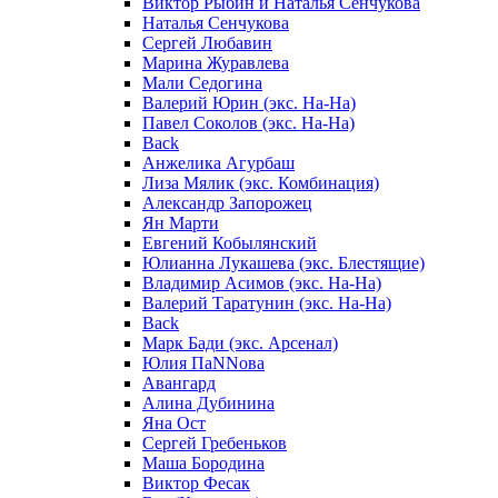
Виктор Рыбин и Наталья Сенчукова
Наталья Сенчукова
Сергей Любавин
Марина Журавлева
Мали Седогина
Валерий Юрин (экс. На-На)
Павел Соколов (экс. На-На)
Back
Анжелика Агурбаш
Лиза Мялик (экс. Комбинация)
Александр Запорожец
Ян Марти
Евгений Кобылянский
Юлианна Лукашева (экс. Блестящие)
Владимир Асимов (экс. На-На)
Валерий Таратунин (экс. На-На)
Back
Марк Бади (экс. Арсенал)
Юлия ПаNNова
Авангард
Алина Дубинина
Яна Ост
Сергей Гребеньков
Маша Бородина
Виктор Фесак