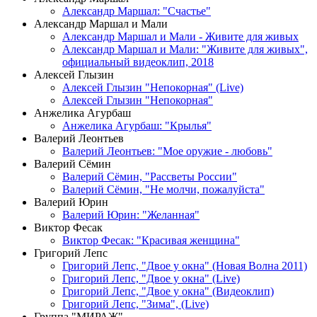
Александр Маршал: "Счастье"
Александр Маршал и Мали
Александр Маршал и Мали - Живите для живых
Александр Маршал и Мали: "Живите для живых",
официальный видеоклип, 2018
Алексей Глызин
Алексей Глызин "Непокорная" (Live)
Алексей Глызин "Непокорная"
Анжелика Агурбаш
Анжелика Агурбаш: "Крылья"
Валерий Леонтьев
Валерий Леонтьев: "Мое оружие - любовь"
Валерий Сёмин
Валерий Сёмин, "Рассветы России"
Валерий Сёмин, "Не молчи, пожалуйста"
Валерий Юрин
Валерий Юрин: "Желанная"
Виктор Фесак
Виктор Фесак: "Красивая женщина"
Григорий Лепс
Григорий Лепс, "Двое у окна" (Новая Волна 2011)
Григорий Лепс, "Двое у окна" (Live)
Григорий Лепс, "Двое у окна" (Видеоклип)
Григорий Лепс, "Зима", (Live)
Группа "МИРАЖ"