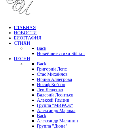
ГЛАВНАЯ
НОВОСТИ
БИОГРАФИЯ
СТИХИ
Back
Новейшие стихи Stihi.ru
ПЕСНИ
Back
Григорий Лепс
Стас Михайлов
Ирина Аллегрова
Иосиф Кобзон
Лев Лещенко
Валерий Леонтьев
Алексей Глызин
Группа "МИРАЖ"
Александр Маршал
Back
Александр Малинин
Группа "Дюна"