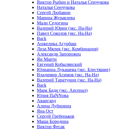
Виктор Рыбин и Наталья Сенчукова
Наталья Сенчукова
Сергей Любавин
Марина Журавлева
Мали Седогина
Валерий Юрин (экс. На-На)
Павел Соколов (экс. На-На)
Back
Анжелика Агурбаш
Лиза Мялик (экс. Комбинация)
Александр Запорожец
Ян Марти
Евгений Кобылянский
Юлианна Лукашева (экс. Блестящие)
Владимир Асимов (экс. На-На)
Валерий Таратунин (экс. На-На)
Back
Марк Бади (экс. Арсенал)
Юлия ПаNNова
Авангард
Алина Дубинина
Яна Ост
Сергей Гребеньков
Маша Бородина
Виктор Фесак