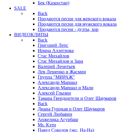
Бек (Казахстан)
SALE
Back
Продаются песни для женского вокала
Продаются песни для мужского вокала
Продаются песни - дуэты, хор
ВИДЕОКЛИПЫ
Back
Григорий Лепс
Ирина Аллегрова
Стас Михайлов
Стас Михайлов и Зара
Валерий Леонтьев
Лев Лещенко и Жасмин
Группа "МИРАЖ"
Александр Маршал
Александр Маршал и Мали
Алексей Глызин
Тамара Гвердцители и Олег Шаумаров
Back
Диана Гурцкая и Олег Шаумаров
Сергей Любавин
Анжелика Агурбаш
Ms. Кэти
Павел Соколов (экс. На-На)