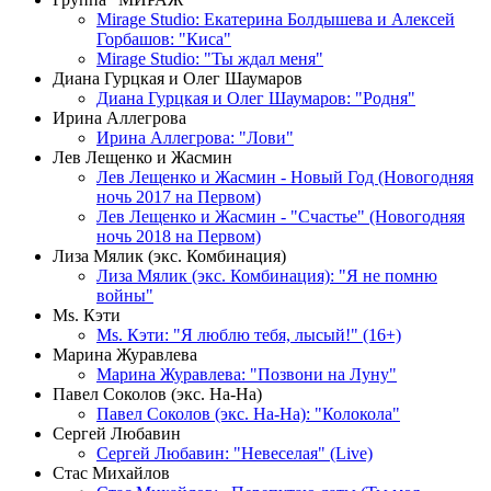
Mirage Studio: Екатерина Болдышева и Алексей
Горбашов: "Киса"
Mirage Studio: "Ты ждал меня"
Диана Гурцкая и Олег Шаумаров
Диана Гурцкая и Олег Шаумаров: "Родня"
Ирина Аллегрова
Ирина Аллегрова: "Лови"
Лев Лещенко и Жасмин
Лев Лещенко и Жасмин - Новый Год (Новогодняя
ночь 2017 на Первом)
Лев Лещенко и Жасмин - "Счастье" (Новогодняя
ночь 2018 на Первом)
Лиза Мялик (экс. Комбинация)
Лиза Мялик (экс. Комбинация): "Я не помню
войны"
Мs. Кэти
Ms. Кэти: "Я люблю тебя, лысый!" (16+)
Марина Журавлева
Марина Журавлева: "Позвони на Луну"
Павел Соколов (экс. На-На)
Павел Соколов (экс. На-На): "Колокола"
Сергей Любавин
Сергей Любавин: "Невеселая" (Live)
Стас Михайлов