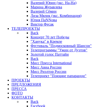
Валерий Юрин (экс. На-На)
Марина Журавлева
Валерий Сёмин
Лиза Мялик (экс. Комбинация)
Юлия ПаNNова
Виктор Фесак
ТЕЛЕПРОЕКТЫ
Back
Концерт 70 лет Победы
"Ханука" в Кремле
Фестиваль "Подмосковный Шансон"
Телепрограммы "Ужин от Дуэтов"
Золотой голос Паттайи
Back
Мисс Пресса International
Мисс Авиа России
Мисс Риэлтор России
Телепроект "Поющие папарацци"
ПРОЕКТЫ
ПРЕДЛОЖЕНИЯ
ПРЕССА
ФОТО
КОНТАКТЫ
Back
Facebook