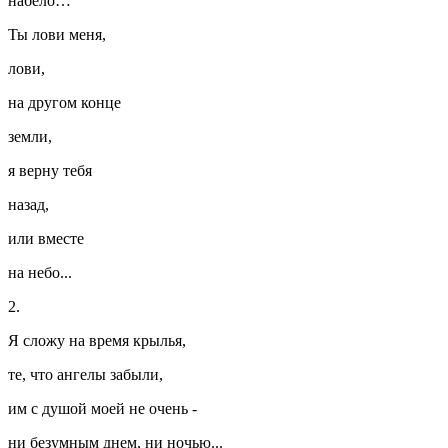
набело…
Ты лови меня,
лови,
на другом конце
земли,
я верну тебя
назад,
или вместе
на небо...
2.
Я сложу на время крылья,
те, что ангелы забыли,
им с душой моей не очень -
ни безумным днем, ни ночью...