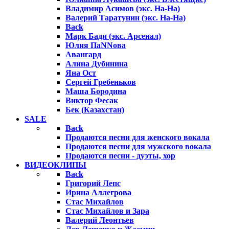
Владимир Асимов (экс. На-На)
Валерий Таратунин (экс. На-На)
Back
Марк Бади (экс. Арсенал)
Юлия ПаNNова
Авангард
Алина Дубинина
Яна Ост
Сергей Гребеньков
Маша Бородина
Виктор Фесак
Бек (Казахстан)
SALE
Back
Продаются песни для женского вокала
Продаются песни для мужского вокала
Продаются песни - дуэты, хор
ВИДЕОКЛИПЫ
Back
Григорий Лепс
Ирина Аллегрова
Стас Михайлов
Стас Михайлов и Зара
Валерий Леонтьев