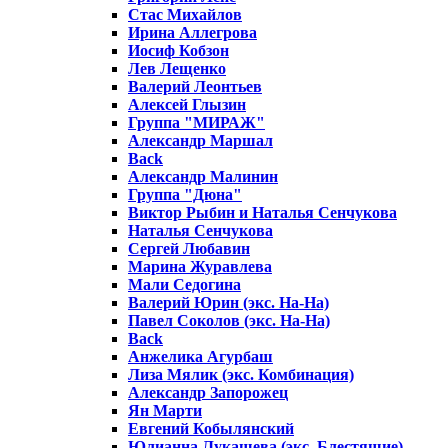
Стас Михайлов
Ирина Аллегрова
Иосиф Кобзон
Лев Лещенко
Валерий Леонтьев
Алексей Глызин
Группа "МИРАЖ"
Александр Маршал
Back
Александр Малинин
Группа "Дюна"
Виктор Рыбин и Наталья Сенчукова
Наталья Сенчукова
Сергей Любавин
Марина Журавлева
Мали Седогина
Валерий Юрин (экс. На-На)
Павел Соколов (экс. На-На)
Back
Анжелика Агурбаш
Лиза Мялик (экс. Комбинация)
Александр Запорожец
Ян Марти
Евгений Кобылянский
Юлианна Лукашева (экс. Блестящие)