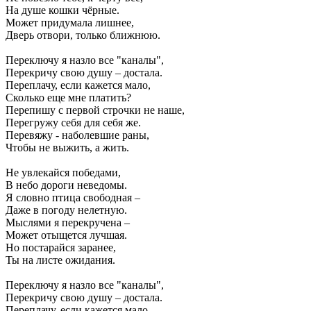
На душе кошки чёрные.
Может придумала лишнее,
Дверь отвори, только ближнюю.
Переключу я назло все "каналы",
Перекричу свою душу – достала.
Переплачу, если кажется мало,
Сколько еще мне платить?
Перепишу с первой строчки не наше,
Перегружу себя для себя же.
Перевяжу - наболевшие раны,
Чтобы не выжить, а жить.
Не увлекайся победами,
В небо дороги неведомы.
Я словно птица свободная –
Даже в погоду нелетную.
Мыслями я перекручена –
Может отыщется лучшая.
Но постарайся заранее,
Ты на листе ожидания.
Переключу я назло все "каналы",
Перекричу свою душу – достала.
Переплачу, если кажется мало,