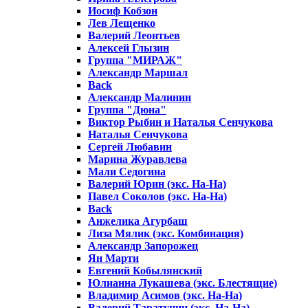
Иосиф Кобзон
Лев Лещенко
Валерий Леонтьев
Алексей Глызин
Группа "МИРАЖ"
Александр Маршал
Back
Александр Малинин
Группа "Дюна"
Виктор Рыбин и Наталья Сенчукова
Наталья Сенчукова
Сергей Любавин
Марина Журавлева
Мали Седогина
Валерий Юрин (экс. На-На)
Павел Соколов (экс. На-На)
Back
Анжелика Агурбаш
Лиза Мялик (экс. Комбинация)
Александр Запорожец
Ян Марти
Евгений Кобылянский
Юлианна Лукашева (экс. Блестящие)
Владимир Асимов (экс. На-На)
Валерий Таратунин (экс. На-На)