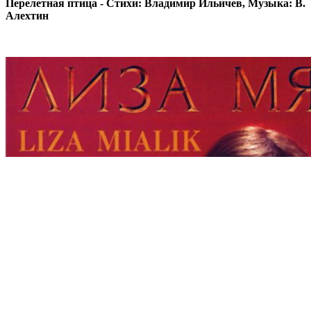
Перелетная птица - Стихи: Владимир Ильичев, Музыка: В.
Алехтин