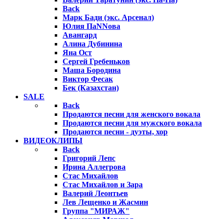
Back
Марк Бади (экс. Арсенал)
Юлия ПаNNова
Авангард
Алина Дубинина
Яна Ост
Сергей Гребеньков
Маша Бородина
Виктор Фесак
Бек (Казахстан)
SALE
Back
Продаются песни для женского вокала
Продаются песни для мужского вокала
Продаются песни - дуэты, хор
ВИДЕОКЛИПЫ
Back
Григорий Лепс
Ирина Аллегрова
Стас Михайлов
Стас Михайлов и Зара
Валерий Леонтьев
Лев Лещенко и Жасмин
Группа "МИРАЖ"