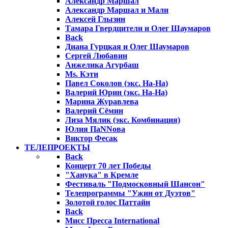
Александр Маршал
Александр Маршал и Мали
Алексей Глызин
Тамара Гвердцители и Олег Шаумаров
Back
Диана Гурцкая и Олег Шаумаров
Сергей Любавин
Анжелика Агурбаш
Ms. Кэти
Павел Соколов (экс. На-На)
Валерий Юрин (экс. На-На)
Марина Журавлева
Валерий Сёмин
Лиза Мялик (экс. Комбинация)
Юлия ПаNNова
Виктор Фесак
ТЕЛЕПРОЕКТЫ
Back
Концерт 70 лет Победы
"Ханука" в Кремле
Фестиваль "Подмосковный Шансон"
Телепрограммы "Ужин от Дуэтов"
Золотой голос Паттайи
Back
Мисс Пресса International