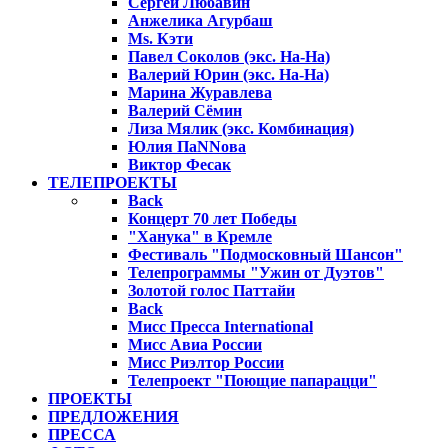
Сергей Любавин
Анжелика Агурбаш
Ms. Кэти
Павел Соколов (экс. На-На)
Валерий Юрин (экс. На-На)
Марина Журавлева
Валерий Сёмин
Лиза Мялик (экс. Комбинация)
Юлия ПаNNова
Виктор Фесак
ТЕЛЕПРОЕКТЫ
Back
Концерт 70 лет Победы
"Ханука" в Кремле
Фестиваль "Подмосковный Шансон"
Телепрограммы "Ужин от Дуэтов"
Золотой голос Паттайи
Back
Мисс Пресса International
Мисс Авиа России
Мисс Риэлтор России
Телепроект "Поющие папарацци"
ПРОЕКТЫ
ПРЕДЛОЖЕНИЯ
ПРЕССА