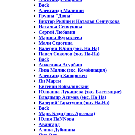
Back
Александр Малинин
Группа "Дюна"
Виктор Рыбин и Наталья Сенчукова
Наталья Сенчукова
Сергей Любавин
Марина Журавлева
Мали Седогина
Валерий Юрин (экс. На-На)
Павел Соколов (экс. На-На)
Back
Анжелика Агурбаш
Лиза Мялик (экс. Комбинация)
Александр Запорожец
Ян Марти
Евгений Кобылянский
Юлианна Лукашева (экс. Блестящие)
Владимир Асимов (экс. На-На)
Валерий Таратунин (экс. На-На)
Back
Марк Бади (экс. Арсенал)
Юлия ПаNNова
Авангард
Алина Дубинина