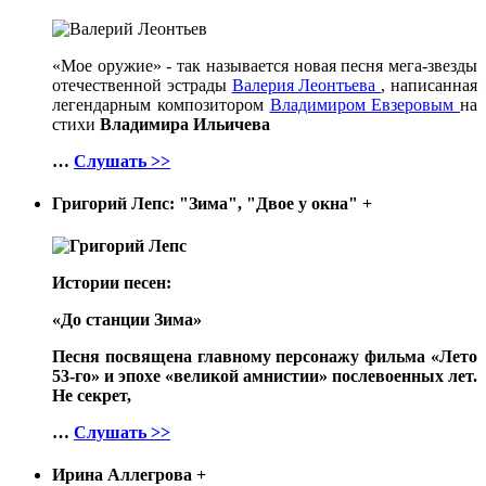
«Мое оружие» - так называется новая песня мега-звезды
отечественной эстрады
Валерия Леонтьева
, написанная
легендарным композитором
Владимиром Евзеровым
на
стихи
Владимира Ильичева
…
Слушать >>
Григорий Лепс: "Зима", "Двое у окна"
+
Истории песен:
«До станции Зима»
Песня посвящена главному персонажу фильма «Лето
53-го» и эпохе «великой амнистии» послевоенных лет.
Не секрет,
…
Слушать >>
Ирина Аллегрова
+