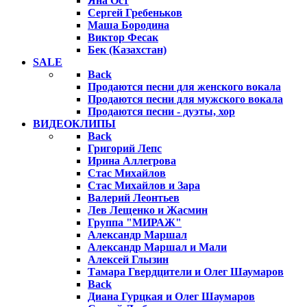
Яна Ост
Сергей Гребеньков
Маша Бородина
Виктор Фесак
Бек (Казахстан)
SALE
Back
Продаются песни для женского вокала
Продаются песни для мужского вокала
Продаются песни - дуэты, хор
ВИДЕОКЛИПЫ
Back
Григорий Лепс
Ирина Аллегрова
Стас Михайлов
Стас Михайлов и Зара
Валерий Леонтьев
Лев Лещенко и Жасмин
Группа "МИРАЖ"
Александр Маршал
Александр Маршал и Мали
Алексей Глызин
Тамара Гвердцители и Олег Шаумаров
Back
Диана Гурцкая и Олег Шаумаров