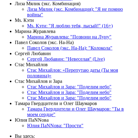
Лиза Мялик (экс. Комбинация)
Лиза Мялик (экс. Комбинация): "Я не помню
войны"
Мs. Кэти
Ms. Кэти: "Я люблю тебя, лысый!" (16+)
Марина Журавлева
Марина Журавлева: "Позвони на Луну"
Павел Соколов (экс. На-На)
Павел Соколов (экс. На-На): "Колокола"
Сергей Любавин
Сергей Любавин: "Невеселая" (Live)
Стас Михайлов
Стас Михайлов: «Перепутаю даты (Ты моя
половина)»
Стас Михайлов и Зара
Стас Михайлов и Зара: "Поделим небо"
Стас Михайлов и Зара: "Поделим небо"
Стас Михайлов и Зара: "Поделим небо"
Тамара Гвердцители и Олег Шаумаров
Тамара Гвердцители и Олег Шаумаров: "Ты в
моем сердце"
Юлия ПаNNова
Юлия ПаNNова: "Прости"
Вы здесь: