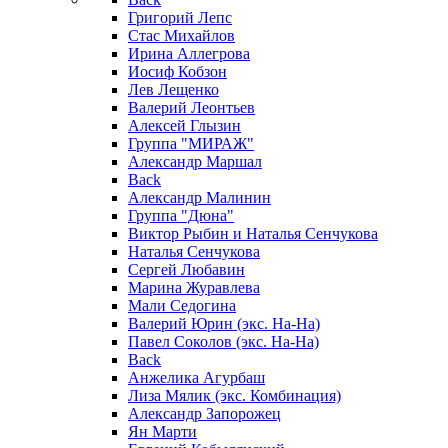
Григорий Лепс
Стас Михайлов
Ирина Аллегрова
Иосиф Кобзон
Лев Лещенко
Валерий Леонтьев
Алексей Глызин
Группа "МИРАЖ"
Александр Маршал
Back
Александр Малинин
Группа "Дюна"
Виктор Рыбин и Наталья Сенчукова
Наталья Сенчукова
Сергей Любавин
Марина Журавлева
Мали Седогина
Валерий Юрин (экс. На-На)
Павел Соколов (экс. На-На)
Back
Анжелика Агурбаш
Лиза Мялик (экс. Комбинация)
Александр Запорожец
Ян Марти