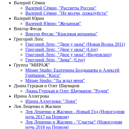
Валерий Сёмин
Валерий Сёмин, "Рассветы России"
Валерий Сёмин, "Не молчи, пожалуйста"
Валерий Юрин
Валерий Юрин: "Желанная"
Виктор Фесак
Виктор Фесак: "Красивая женщина"
Григорий Лепс
Григорий Лепс, "Двое у окна" (Новая Волна 2011)
Григорий Лепс, "Двое у окна" (Live)
Григорий Лепс, "Двое у окна" (Видеоклип)
Григорий Лепс, "Зима", (Live)
Группа "МИРАЖ"
Mirage Studio: Екатерина Болдышева и Алексей
Горбашов: "Киса"
Mirage Studio: "Ты ждал меня"
Диана Гурцкая и Олег Шаумаров
Диана Гурцкая и Олег Шаумаров: "Родня"
Ирина Аллегрова
Ирина Аллегрова: "Лови"
Лев Лещенко и Жасмин
Лев Лещенко и Жасмин - Новый Год (Новогодняя
ночь 2017 на Первом)
Лев Лещенко и Жасмин - "Счастье" (Новогодняя
ночь 2018 на Первом)