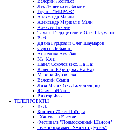
Валерий Леонтьев
Лев Лещенко и Жасмин
Группа "МИРАЖ"
Александр Маршал
Александр Маршал и Мали
Алексей Глызин
Тамара Гвердцители и Олег Шаумаров
Back
Диана Гурцкая и Олег Шаумаров
Сергей Любавин
Анжелика Агурбаш
Ms. Кэти
Павел Соколов (экс. На-На)
Валерий Юрин (экс. На-На)
Марина Журавлева
Валерий Сёмин
Лиза Мялик (экс. Комбинация)
Юлия ПаNNова
Виктор Фесак
ТЕЛЕПРОЕКТЫ
Back
Концерт 70 лет Победы
"Ханука" в Кремле
Фестиваль "Подмосковный Шансон"
Телепрограммы "Ужин от Дуэтов"