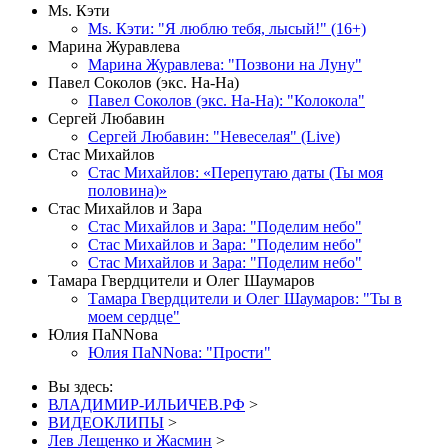
Мs. Кэти
Ms. Кэти: "Я люблю тебя, лысый!" (16+)
Марина Журавлева
Марина Журавлева: "Позвони на Луну"
Павел Соколов (экс. На-На)
Павел Соколов (экс. На-На): "Колокола"
Сергей Любавин
Сергей Любавин: "Невеселая" (Live)
Стас Михайлов
Стас Михайлов: «Перепутаю даты (Ты моя
половина)»
Стас Михайлов и Зара
Стас Михайлов и Зара: "Поделим небо"
Стас Михайлов и Зара: "Поделим небо"
Стас Михайлов и Зара: "Поделим небо"
Тамара Гвердцители и Олег Шаумаров
Тамара Гвердцители и Олег Шаумаров: "Ты в
моем сердце"
Юлия ПаNNова
Юлия ПаNNова: "Прости"
Вы здесь:
ВЛАДИМИР-ИЛЬИЧЕВ.РФ
>
ВИДЕОКЛИПЫ
>
Лев Лещенко и Жасмин
>