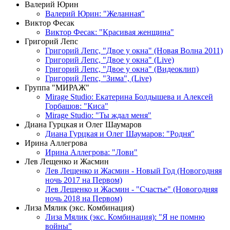
Валерий Юрин
Валерий Юрин: "Желанная"
Виктор Фесак
Виктор Фесак: "Красивая женщина"
Григорий Лепс
Григорий Лепс, "Двое у окна" (Новая Волна 2011)
Григорий Лепс, "Двое у окна" (Live)
Григорий Лепс, "Двое у окна" (Видеоклип)
Григорий Лепс, "Зима", (Live)
Группа "МИРАЖ"
Mirage Studio: Екатерина Болдышева и Алексей
Горбашов: "Киса"
Mirage Studio: "Ты ждал меня"
Диана Гурцкая и Олег Шаумаров
Диана Гурцкая и Олег Шаумаров: "Родня"
Ирина Аллегрова
Ирина Аллегрова: "Лови"
Лев Лещенко и Жасмин
Лев Лещенко и Жасмин - Новый Год (Новогодняя
ночь 2017 на Первом)
Лев Лещенко и Жасмин - "Счастье" (Новогодняя
ночь 2018 на Первом)
Лиза Мялик (экс. Комбинация)
Лиза Мялик (экс. Комбинация): "Я не помню
войны"