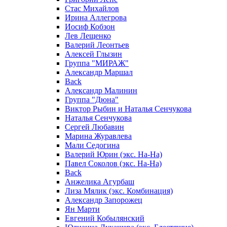
Стас Михайлов
Ирина Аллегрова
Иосиф Кобзон
Лев Лещенко
Валерий Леонтьев
Алексей Глызин
Группа "МИРАЖ"
Александр Маршал
Back
Александр Малинин
Группа "Дюна"
Виктор Рыбин и Наталья Сенчукова
Наталья Сенчукова
Сергей Любавин
Марина Журавлева
Мали Седогина
Валерий Юрин (экс. На-На)
Павел Соколов (экс. На-На)
Back
Анжелика Агурбаш
Лиза Мялик (экс. Комбинация)
Александр Запорожец
Ян Марти
Евгений Кобылянский