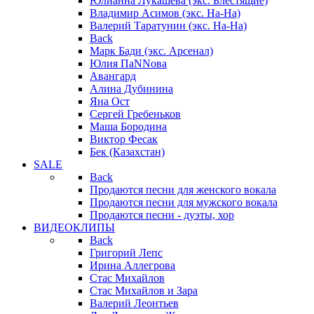
Юлианна Лукашева (экс. Блестящие)
Владимир Асимов (экс. На-На)
Валерий Таратунин (экс. На-На)
Back
Марк Бади (экс. Арсенал)
Юлия ПаNNова
Авангард
Алина Дубинина
Яна Ост
Сергей Гребеньков
Маша Бородина
Виктор Фесак
Бек (Казахстан)
SALE
Back
Продаются песни для женского вокала
Продаются песни для мужского вокала
Продаются песни - дуэты, хор
ВИДЕОКЛИПЫ
Back
Григорий Лепс
Ирина Аллегрова
Стас Михайлов
Стас Михайлов и Зара
Валерий Леонтьев