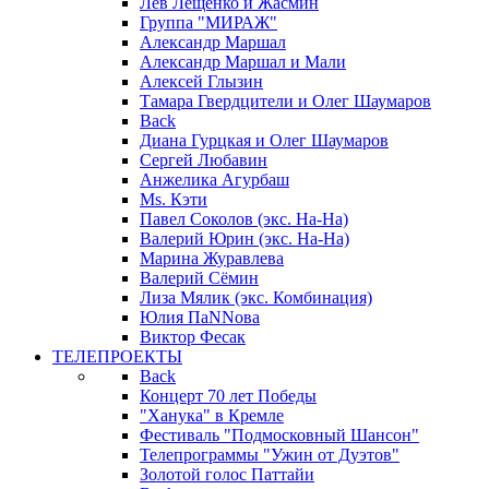
Лев Лещенко и Жасмин
Группа "МИРАЖ"
Александр Маршал
Александр Маршал и Мали
Алексей Глызин
Тамара Гвердцители и Олег Шаумаров
Back
Диана Гурцкая и Олег Шаумаров
Сергей Любавин
Анжелика Агурбаш
Ms. Кэти
Павел Соколов (экс. На-На)
Валерий Юрин (экс. На-На)
Марина Журавлева
Валерий Сёмин
Лиза Мялик (экс. Комбинация)
Юлия ПаNNова
Виктор Фесак
ТЕЛЕПРОЕКТЫ
Back
Концерт 70 лет Победы
"Ханука" в Кремле
Фестиваль "Подмосковный Шансон"
Телепрограммы "Ужин от Дуэтов"
Золотой голос Паттайи