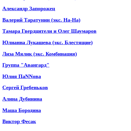
Александр Запорожец
Валерий Таратунин (экс. На-На)
Тамара Гвердцители и Олег Шаумаров
Юлианна Лукашева (экс. Блестящие)
Лиза Мялик (экс. Комбинация)
Группа "Авангард"
Юлия ПаNNова
Сергей Гребеньков
Алина Дубинина
Маша Бородина
Виктор Фесак