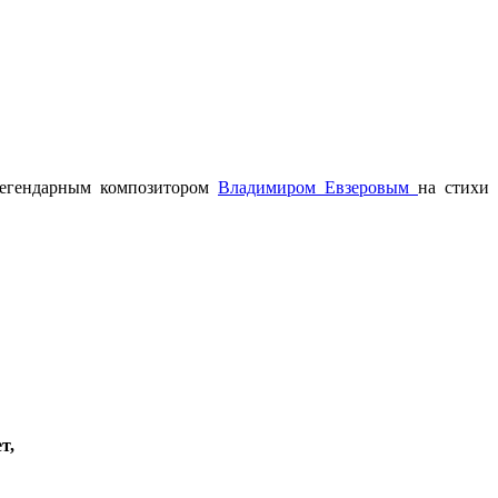
легендарным композитором
Владимиром Евзеровым
на стихи
т,