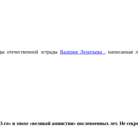
зды отечественной эстрады
Валерия Леонтьева
, написанная 
го» и эпохе «великой амнистии» послевоенных лет. Не секре