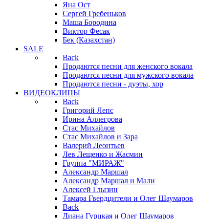
Яна Ост
Сергей Гребеньков
Маша Бородина
Виктор Фесак
Бек (Казахстан)
SALE
Back
Продаются песни для женского вокала
Продаются песни для мужского вокала
Продаются песни - дуэты, хор
ВИДЕОКЛИПЫ
Back
Григорий Лепс
Ирина Аллегрова
Стас Михайлов
Стас Михайлов и Зара
Валерий Леонтьев
Лев Лещенко и Жасмин
Группа "МИРАЖ"
Александр Маршал
Александр Маршал и Мали
Алексей Глызин
Тамара Гвердцители и Олег Шаумаров
Back
Диана Гурцкая и Олег Шаумаров