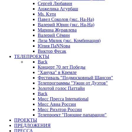
Сергей Любавин
Анжелика Агурбаш
Ms. Кэти
Павел Соколов (экс. На-На)
Валерий Юрин (экс. На-На)
Марина Журавлева
Валерий Сёмин
Лиза Мялик (экс. Комбинация)
Юлия ПаNNова
Виктор Фесак
ТЕЛЕПРОЕКТЫ
Back
Концерт 70 лет Победы
"Ханука" в Кремле
Фестиваль "Подмосковный Шансон"
Телепрограммы "Ужин от Дуэтов"
Золотой голос Паттайи
Back
Мисс Пресса International
Мисс Авиа России
Мисс Риэлтор России
Телепроект "Поющие папарацци"
ПРОЕКТЫ
ПРЕДЛОЖЕНИЯ
ПРЕССА