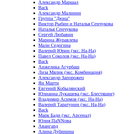
Александр Маршал
Back
Александр Малинин
Группа "Дюна"
Виктор Рыбин и Наталья Сенчукова
Наталья Сенчукова
Сергей Любавин
Марина Журавлева
Мали Седогина
Валерий Юрин (экс. На-На)
Павел Соколов (экс. На-На)
Back
Анжелика Агурбаш
Лиза Мялик (экс. Комбинация)
Александр Запорожец
Ян Марти
Евгений Кобылянский
Юлианна Лукашева (экс. Блестящие)
Владимир Асимов (экс. На-На)
Валерий Таратунин (экс. На-На)
Back
Марк Бади (экс. Арсенал)
Юлия ПаNNова
Авангард
Алина Дубинина