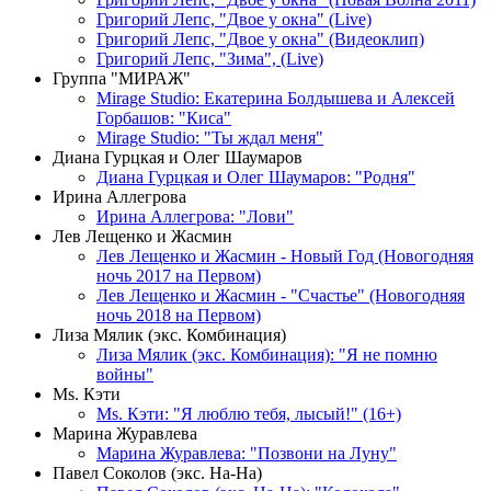
Григорий Лепс, "Двое у окна" (Live)
Григорий Лепс, "Двое у окна" (Видеоклип)
Григорий Лепс, "Зима", (Live)
Группа "МИРАЖ"
Mirage Studio: Екатерина Болдышева и Алексей
Горбашов: "Киса"
Mirage Studio: "Ты ждал меня"
Диана Гурцкая и Олег Шаумаров
Диана Гурцкая и Олег Шаумаров: "Родня"
Ирина Аллегрова
Ирина Аллегрова: "Лови"
Лев Лещенко и Жасмин
Лев Лещенко и Жасмин - Новый Год (Новогодняя
ночь 2017 на Первом)
Лев Лещенко и Жасмин - "Счастье" (Новогодняя
ночь 2018 на Первом)
Лиза Мялик (экс. Комбинация)
Лиза Мялик (экс. Комбинация): "Я не помню
войны"
Мs. Кэти
Ms. Кэти: "Я люблю тебя, лысый!" (16+)
Марина Журавлева
Марина Журавлева: "Позвони на Луну"
Павел Соколов (экс. На-На)