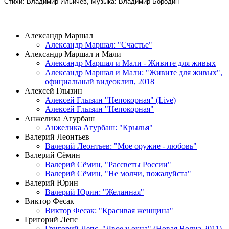
Стихи: Владимир Ильичев, Музыка: Владимир Бородин
ВИДЕОКЛИПЫ
Александр Маршал
Александр Маршал: "Счастье"
Александр Маршал и Мали
Александр Маршал и Мали - Живите для живых
Александр Маршал и Мали: "Живите для живых",
официальный видеоклип, 2018
Алексей Глызин
Алексей Глызин "Непокорная" (Live)
Алексей Глызин "Непокорная"
Анжелика Агурбаш
Анжелика Агурбаш: "Крылья"
Валерий Леонтьев
Валерий Леонтьев: "Мое оружие - любовь"
Валерий Сёмин
Валерий Сёмин, "Рассветы России"
Валерий Сёмин, "Не молчи, пожалуйста"
Валерий Юрин
Валерий Юрин: "Желанная"
Виктор Фесак
Виктор Фесак: "Красивая женщина"
Григорий Лепс
Григорий Лепс, "Двое у окна" (Новая Волна 2011)