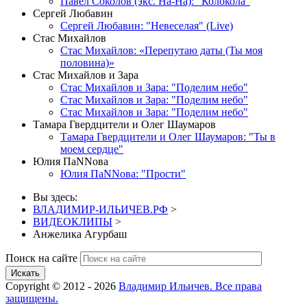
Павел Соколов (экс. На-На): "Колокола"
Сергей Любавин
Сергей Любавин: "Невеселая" (Live)
Стас Михайлов
Стас Михайлов: «Перепутаю даты (Ты моя
половина)»
Стас Михайлов и Зара
Стас Михайлов и Зара: "Поделим небо"
Стас Михайлов и Зара: "Поделим небо"
Стас Михайлов и Зара: "Поделим небо"
Тамара Гвердцители и Олег Шаумаров
Тамара Гвердцители и Олег Шаумаров: "Ты в
моем сердце"
Юлия ПаNNова
Юлия ПаNNова: "Прости"
Вы здесь:
ВЛАДИМИР-ИЛЬИЧЕВ.РФ
>
ВИДЕОКЛИПЫ
>
Анжелика Агурбаш
Поиск на сайте
Искать
Copyright © 2012 - 2026
Владимир Ильичев. Все права
защищены.