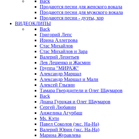
Back
Продаются песни для женского вокала
Продаются песни для мужского вокала
Продаются песни - дуэты, хор
ВИДЕОКЛИПЫ
Back
Григорий Лепс
Ирина Аллегрова
Стас Михайлов
Стас Михайлов и Зара
Валерий Леонтьев
Лев Лещенко и Жасмин
Группа "МИРАЖ"
Александр Маршал
Александр Маршал и Мали
Алексей Глызин
Тамара Гвердцители и Олег Шаумаров
Back
Диана Гурцкая и Олег Шаумаров
Сергей Любавин
Анжелика Агурбаш
Ms. Кэти
Павел Соколов (экс. На-На)
Валерий Юрин (экс. На-На)
Марина Журавлева