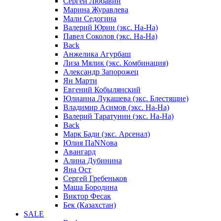
Сергей Любавин
Марина Журавлева
Мали Седогина
Валерий Юрин (экс. На-На)
Павел Соколов (экс. На-На)
Back
Анжелика Агурбаш
Лиза Мялик (экс. Комбинация)
Александр Запорожец
Ян Марти
Евгений Кобылянский
Юлианна Лукашева (экс. Блестящие)
Владимир Асимов (экс. На-На)
Валерий Таратунин (экс. На-На)
Back
Марк Бади (экс. Арсенал)
Юлия ПаNNова
Авангард
Алина Дубинина
Яна Ост
Сергей Гребеньков
Маша Бородина
Виктор Фесак
Бек (Казахстан)
SALE