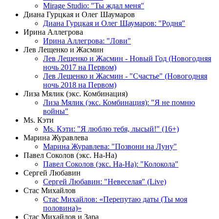
Mirage Studio: "Ты ждал меня"
Диана Гурцкая и Олег Шаумаров
Диана Гурцкая и Олег Шаумаров: "Родня"
Ирина Аллегрова
Ирина Аллегрова: "Лови"
Лев Лещенко и Жасмин
Лев Лещенко и Жасмин - Новый Год (Новогодняя
ночь 2017 на Первом)
Лев Лещенко и Жасмин - "Счастье" (Новогодняя
ночь 2018 на Первом)
Лиза Мялик (экс. Комбинация)
Лиза Мялик (экс. Комбинация): "Я не помню
войны"
Мs. Кэти
Ms. Кэти: "Я люблю тебя, лысый!" (16+)
Марина Журавлева
Марина Журавлева: "Позвони на Луну"
Павел Соколов (экс. На-На)
Павел Соколов (экс. На-На): "Колокола"
Сергей Любавин
Сергей Любавин: "Невеселая" (Live)
Стас Михайлов
Стас Михайлов: «Перепутаю даты (Ты моя
половина)»
Стас Михайлов и Зара