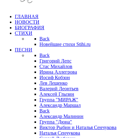
ГЛАВНАЯ
НОВОСТИ
БИОГРАФИЯ
СТИХИ
Back
Новейшие стихи Stihi.ru
ПЕСНИ
Back
Григорий Лепс
Стас Михайлов
Ирина Аллегрова
Иосиф Кобзон
Лев Лещенко
Валерий Леонтьев
Алексей Глызин
Группа "МИРАЖ"
Александр Маршал
Back
Александр Малинин
Группа "Дюна"
Виктор Рыбин и Наталья Сенчукова
Наталья Сенчукова