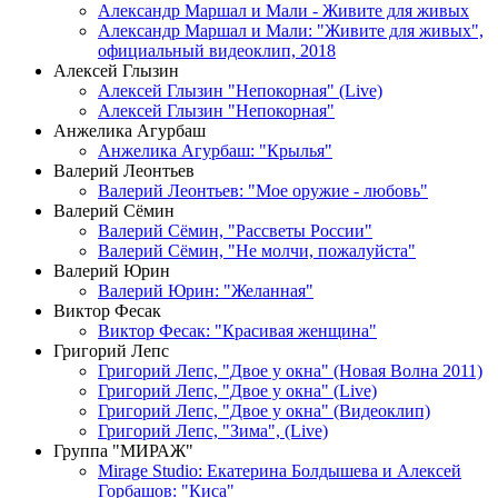
Александр Маршал и Мали - Живите для живых
Александр Маршал и Мали: "Живите для живых",
официальный видеоклип, 2018
Алексей Глызин
Алексей Глызин "Непокорная" (Live)
Алексей Глызин "Непокорная"
Анжелика Агурбаш
Анжелика Агурбаш: "Крылья"
Валерий Леонтьев
Валерий Леонтьев: "Мое оружие - любовь"
Валерий Сёмин
Валерий Сёмин, "Рассветы России"
Валерий Сёмин, "Не молчи, пожалуйста"
Валерий Юрин
Валерий Юрин: "Желанная"
Виктор Фесак
Виктор Фесак: "Красивая женщина"
Григорий Лепс
Григорий Лепс, "Двое у окна" (Новая Волна 2011)
Григорий Лепс, "Двое у окна" (Live)
Григорий Лепс, "Двое у окна" (Видеоклип)
Григорий Лепс, "Зима", (Live)
Группа "МИРАЖ"
Mirage Studio: Екатерина Болдышева и Алексей
Горбашов: "Киса"