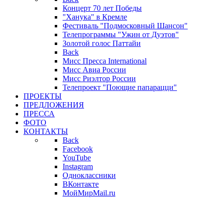
Концерт 70 лет Победы
"Ханука" в Кремле
Фестиваль "Подмосковный Шансон"
Телепрограммы "Ужин от Дуэтов"
Золотой голос Паттайи
Back
Мисс Пресса International
Мисс Авиа России
Мисс Риэлтор России
Телепроект "Поющие папарацци"
ПРОЕКТЫ
ПРЕДЛОЖЕНИЯ
ПРЕССА
ФОТО
КОНТАКТЫ
Back
Facebook
YouTube
Instagram
Одноклассники
ВКонтакте
МойМирMail.ru