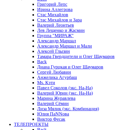
Григорий Лепс
Ирина Аллегрова
Стас Михайлов
Стас Михайлов и Зара
Валерий Леонтьев
Лев Лещенко и Жасмин
Группа "МИРАЖ"
Александр Маршал
Александр Маршал и Мали
Алексей Глызин
Тамара Гвердцители и Олег Шаумаров
Back
Диана Гурцкая и Олег Шаумаров
Сергей Любавин
Анжелика Агурбаш
Ms. Кэти
Павел Соколов (экс. На-На)
Валерий Юрин (экс. На-На)
Марина Журавлева
Валерий Сёмин
Лиза Мялик (экс. Комбинация)
Юлия ПаNNова
Виктор Фесак
ТЕЛЕПРОЕКТЫ
Back