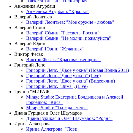
Алексей Глызин "Непокорная"
Анжелика Агурбаш
Анжелика Агурбаш: "Крылья"
Валерий Леонтьев
Валерий Леонтьев: "Мое оружие - любовь"
Валерий Сёмин
Валерий Сёмин, "Рассветы России"
Валерий Сёмин, "Не молчи, пожалуйста"
Валерий Юрин
Валерий Юрин: "Желанная"
Виктор Фесак
Виктор Фесак: "Красивая женщина"
Григорий Лепс
Григорий Лепс, "Двое у окна" (Новая Волна 2011)
Григорий Лепс, "Двое у окна" (Live)
Григорий Лепс, "Двое у окна" (Видеоклип)
Григорий Лепс, "Зима", (Live)
Группа "МИРАЖ"
Mirage Studio: Екатерина Болдышева и Алексей
Горбашов: "Киса"
Mirage Studio: "Ты ждал меня"
Диана Гурцкая и Олег Шаумаров
Диана Гурцкая и Олег Шаумаров: "Родня"
Ирина Аллегрова
Ирина Аллегрова: "Лови"