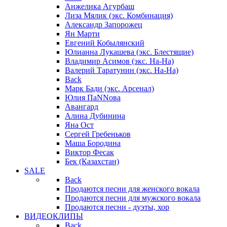
Анжелика Агурбаш
Лиза Мялик (экс. Комбинация)
Александр Запорожец
Ян Марти
Евгений Кобылянский
Юлианна Лукашева (экс. Блестящие)
Владимир Асимов (экс. На-На)
Валерий Таратунин (экс. На-На)
Back
Марк Бади (экс. Арсенал)
Юлия ПаNNова
Авангард
Алина Дубинина
Яна Ост
Сергей Гребеньков
Маша Бородина
Виктор Фесак
Бек (Казахстан)
SALE
Back
Продаются песни для женского вокала
Продаются песни для мужского вокала
Продаются песни - дуэты, хор
ВИДЕОКЛИПЫ
Back