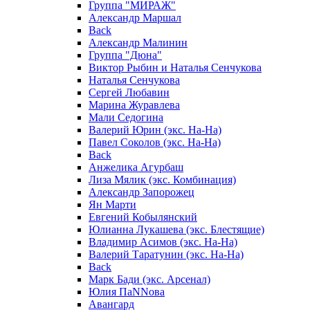
Группа "МИРАЖ"
Александр Маршал
Back
Александр Малинин
Группа "Дюна"
Виктор Рыбин и Наталья Сенчукова
Наталья Сенчукова
Сергей Любавин
Марина Журавлева
Мали Седогина
Валерий Юрин (экс. На-На)
Павел Соколов (экс. На-На)
Back
Анжелика Агурбаш
Лиза Мялик (экс. Комбинация)
Александр Запорожец
Ян Марти
Евгений Кобылянский
Юлианна Лукашева (экс. Блестящие)
Владимир Асимов (экс. На-На)
Валерий Таратунин (экс. На-На)
Back
Марк Бади (экс. Арсенал)
Юлия ПаNNова
Авангард