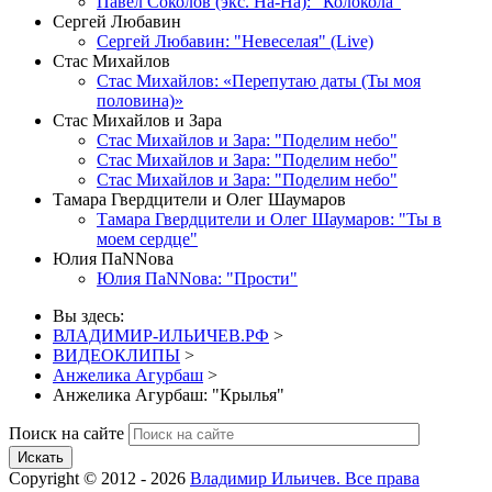
Павел Соколов (экс. На-На): "Колокола"
Сергей Любавин
Сергей Любавин: "Невеселая" (Live)
Стас Михайлов
Стас Михайлов: «Перепутаю даты (Ты моя
половина)»
Стас Михайлов и Зара
Стас Михайлов и Зара: "Поделим небо"
Стас Михайлов и Зара: "Поделим небо"
Стас Михайлов и Зара: "Поделим небо"
Тамара Гвердцители и Олег Шаумаров
Тамара Гвердцители и Олег Шаумаров: "Ты в
моем сердце"
Юлия ПаNNова
Юлия ПаNNова: "Прости"
Вы здесь:
ВЛАДИМИР-ИЛЬИЧЕВ.РФ
>
ВИДЕОКЛИПЫ
>
Анжелика Агурбаш
>
Анжелика Агурбаш: "Крылья"
Поиск на сайте
Искать
Copyright © 2012 - 2026
Владимир Ильичев. Все права