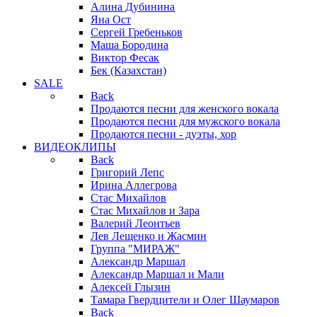
Алина Дубинина
Яна Ост
Сергей Гребеньков
Маша Бородина
Виктор Фесак
Бек (Казахстан)
SALE
Back
Продаются песни для женского вокала
Продаются песни для мужского вокала
Продаются песни - дуэты, хор
ВИДЕОКЛИПЫ
Back
Григорий Лепс
Ирина Аллегрова
Стас Михайлов
Стас Михайлов и Зара
Валерий Леонтьев
Лев Лещенко и Жасмин
Группа "МИРАЖ"
Александр Маршал
Александр Маршал и Мали
Алексей Глызин
Тамара Гвердцители и Олег Шаумаров
Back