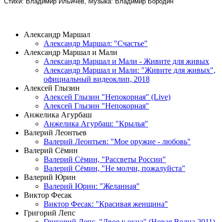
Стихи: Владимир Ильичев, Музыка: Владимир Бородин
ВИДЕОКЛИПЫ
Александр Маршал
Александр Маршал: "Счастье"
Александр Маршал и Мали
Александр Маршал и Мали - Живите для живых
Александр Маршал и Мали: "Живите для живых",
официальный видеоклип, 2018
Алексей Глызин
Алексей Глызин "Непокорная" (Live)
Алексей Глызин "Непокорная"
Анжелика Агурбаш
Анжелика Агурбаш: "Крылья"
Валерий Леонтьев
Валерий Леонтьев: "Мое оружие - любовь"
Валерий Сёмин
Валерий Сёмин, "Рассветы России"
Валерий Сёмин, "Не молчи, пожалуйста"
Валерий Юрин
Валерий Юрин: "Желанная"
Виктор Фесак
Виктор Фесак: "Красивая женщина"
Григорий Лепс
Григорий Лепс, "Двое у окна" (Новая Волна 2011)