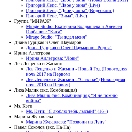
Григорий Лепс, "Двое у окна" (Live)
Григорий Лепс, "Двое у окна" (Видеоклип)
Григорий Лепс, "Зима", (Live)
Группа "МИРАЖ"
Mirage Studio: Екатерина Болдышева и Алексей
Горбашов: "Киса"
Mirage Studio: "Ты ждал меня"
Диана Гурцкая и Олег Шаумаров
Диана Гурцкая и Олег Шаумаров: "Родня"
Ирина Аллегрова
Ирина Аллегрова: "Лови"
Лев Лещенко и Жасмин
Лев Лещенко и Жасмин - Новый Год (Новогодняя
ночь 2017 на Первом)
Лев Лещенко и Жасмин - "Счастье" (Новогодняя
ночь 2018 на Первом)
Лиза Мялик (экс. Комбинация)
Лиза Мялик (экс. Комбинация): "Я не помню
войны"
Мs. Кэти
Ms. Кэти: "Я люблю тебя, лысый!" (16+)
Марина Журавлева
Марина Журавлева: "Позвони на Луну"
Павел Соколов (экс. На-На)