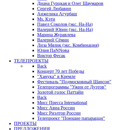
Диана Гурцкая и Олег Шаумаров
Сергей Любавин
Анжелика Агурбаш
Ms. Кэти
Павел Соколов (экс. На-На)
Валерий Юрин (экс. На-На)
Марина Журавлева
Валерий Сёмин
Лиза Мялик (экс. Комбинация)
Юлия ПаNNова
Виктор Фесак
ТЕЛЕПРОЕКТЫ
Back
Концерт 70 лет Победы
"Ханука" в Кремле
Фестиваль "Подмосковный Шансон"
Телепрограммы "Ужин от Дуэтов"
Золотой голос Паттайи
Back
Мисс Пресса International
Мисс Авиа России
Мисс Риэлтор России
Телепроект "Поющие папарацци"
ПРОЕКТЫ
ПРЕДЛОЖЕНИЯ