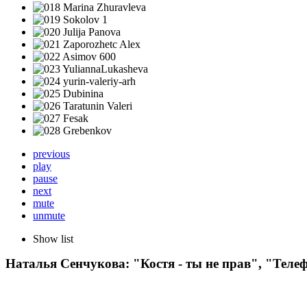
previous
play
pause
next
mute
unmute
Show list
Наталья Сенчукова: "Костя - ты не прав", "Теле