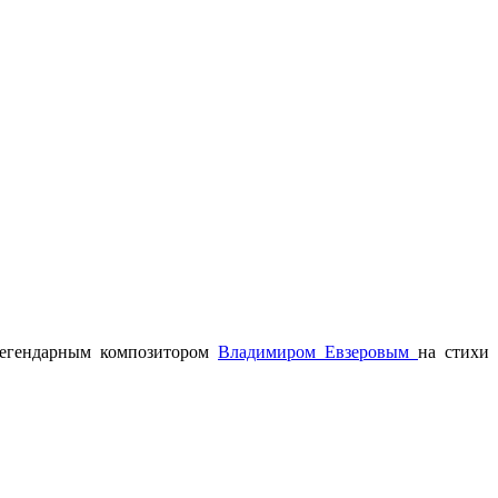
легендарным композитором
Владимиром Евзеровым
на стихи