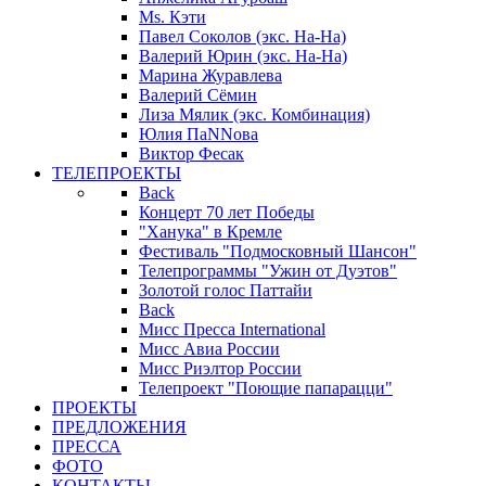
Ms. Кэти
Павел Соколов (экс. На-На)
Валерий Юрин (экс. На-На)
Марина Журавлева
Валерий Сёмин
Лиза Мялик (экс. Комбинация)
Юлия ПаNNова
Виктор Фесак
ТЕЛЕПРОЕКТЫ
Back
Концерт 70 лет Победы
"Ханука" в Кремле
Фестиваль "Подмосковный Шансон"
Телепрограммы "Ужин от Дуэтов"
Золотой голос Паттайи
Back
Мисс Пресса International
Мисс Авиа России
Мисс Риэлтор России
Телепроект "Поющие папарацци"
ПРОЕКТЫ
ПРЕДЛОЖЕНИЯ
ПРЕССА
ФОТО
КОНТАКТЫ