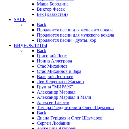
Маша Бородина
Виктор Фесак
Бек (Казахстан)
SALE
Back
Продаются песни для женского вокала
Продаются песни для мужского вокала
Продаются песни - дуэты, хор
ВИДЕОКЛИПЫ
Back
Григорий Лепс
Ирина Аллегрова
Стас Михайлов
Стас Михайлов и Зара
Валерий Леонтьев
Лев Лещенко и Жасмин
Группа "МИРАЖ"
Александр Маршал
Александр Маршал и Мали
Алексей Глызин
Тамара Гвердцители и Олег Шаумаров
Back
Диана Гурцкая и Олег Шаумаров
Сергей Любавин
Анжелика Агурбаш