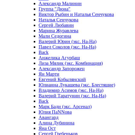
Александр Малинин
Группа "Дюна"
Виктор Рыбин и Наталья Сенчукова
Наталья Сенчукова
Сергей Любавин
Марина Журавлева
Мали Седогина
Валерий Юрин (экс. На-На)
Павел Соколов (экс. На-На)
Back
Анжелика Агурбаш
Лиза Мялик (экс. Комбинация)
Александр Запорожец
Ян Марти
Евгений Кобылянский
Юлианна Лукашева (экс. Блестящие)
Владимир Асимов (экс. На-На)
Валерий Таратунин (экс. На-На)
Back
Марк Бади (экс. Арсенал)
Юлия ПаNNова
Авангард
Алина Дубинина
Яна Ост
Сергей Гребеньков