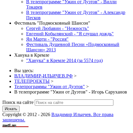
В телепрограмме "Ужин от Дуэтов" - Вилли
Токарев
В телепрограмме "Ужин от Дуэтов" - Александр
Песков
Фестиваль "Подмосковный Шансон"
Сергей Любавин - "Нежность"
Евгений Кобылянский - "Я слушал дождь"
Ян Марти - "Россия"
Фестиваль Душевной Песни «Подмосковный
Шансон» 2013
Ханука в Кремле
"Ханука" в Кремле 2014 (за 5574 год)
Вы здесь:
ВЛАДИМИР-ИЛЬИЧЕВ.РФ
>
ТЕЛЕПРОЕКТЫ
>
Телепрограммы "Ужин от Дуэтов"
>
В телепрограмме "Ужин от Дуэтов" - Игорь Саруханов
Поиск на сайте
Искать
Copyright © 2012 - 2026
Владимир Ильичев. Все права
защищены.