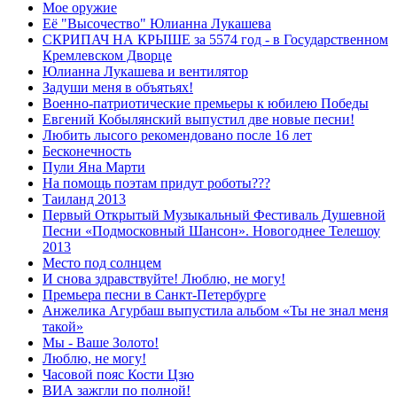
Мое оружие
Её "Высочество" Юлианна Лукашева
СКРИПАЧ НА КРЫШЕ за 5574 год - в Государственном
Кремлевском Дворце
Юлианна Лукашева и вентилятор
Задуши меня в объятьях!
Военно-патриотические премьеры к юбилею Победы
Евгений Кобылянский выпустил две новые песни!
Любить лысого рекомендовано после 16 лет
Бесконечность
Пули Яна Марти
На помощь поэтам придут роботы???
Таиланд 2013
Первый Открытый Музыкальный Фестиваль Душевной
Песни «Подмосковный Шансон». Новогоднее Телешоу
2013
Место под солнцем
И снова здравствуйте! Люблю, не могу!
Премьера песни в Санкт-Петербурге
Анжелика Агурбаш выпустила альбом «Ты не знал меня
такой»
Мы - Ваше Золото!
Люблю, не могу!
Часовой пояс Кости Цзю
ВИА зажгли по полной!