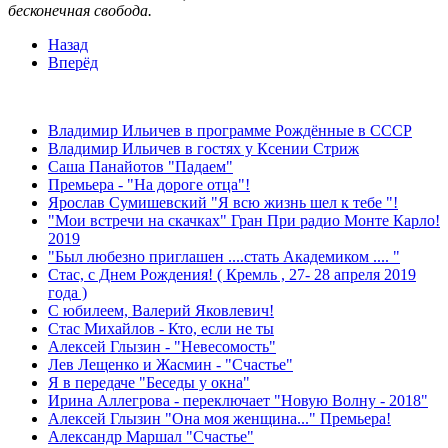
бесконечная свобода.
Назад
Вперёд
ЛЕНТА НОВОСТЕЙ
Владимир Ильичев в программе Рождённые в СССР
Владимир Ильичев в гостях у Ксении Стриж
Саша Панайотов "Падаем"
Премьера - "На дороге отца"!
Ярослав Сумишевский "Я всю жизнь шел к тебе "!
"Мои встречи на скачках" Гран При радио Монте Карло!
2019
"Был любезно приглашен ....стать Академиком .... "
Стас, с Днем Рождения! ( Кремль , 27- 28 апреля 2019
года )
С юбилеем, Валерий Яковлевич!
Стас Михайлов - Кто, если не ты
Алексей Глызин - "Невесомость"
Лев Лещенко и Жасмин - "Счастье"
Я в передаче "Беседы у окна"
Ирина Аллегрова - переключает "Новую Волну - 2018"
Алексей Глызин "Она моя женщина..." Премьера!
Александр Маршал "Счастье"