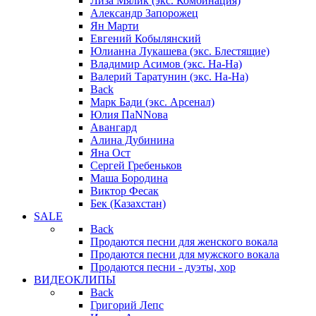
Лиза Мялик (экс. Комбинация)
Александр Запорожец
Ян Марти
Евгений Кобылянский
Юлианна Лукашева (экс. Блестящие)
Владимир Асимов (экс. На-На)
Валерий Таратунин (экс. На-На)
Back
Марк Бади (экс. Арсенал)
Юлия ПаNNова
Авангард
Алина Дубинина
Яна Ост
Сергей Гребеньков
Маша Бородина
Виктор Фесак
Бек (Казахстан)
SALE
Back
Продаются песни для женского вокала
Продаются песни для мужского вокала
Продаются песни - дуэты, хор
ВИДЕОКЛИПЫ
Back
Григорий Лепс