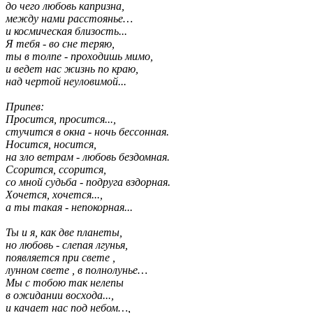
до чего любовь капризна,
между нами расстоянье…
и космическая близость...
Я тебя - во сне теряю,
ты в толпе - проходишь мимо,
и ведет нас жизнь по краю,
над чертой неуловимой...
Припев:
Просится, просится...,
стучится в окна - ночь бессонная.
Носится, носится,
на зло ветрам - любовь бездомная.
Ссорится, ссорится,
со мной судьба - подруга вздорная.
Хочется, хочется...,
а ты такая - непокорная...
Ты и я, как две планеты,
но любовь - слепая лгунья,
появляется при свете ,
лунном свете , в полнолунье…
Мы с тобою так нелепы
в ожидании восхода...,
и качает нас под небом…,