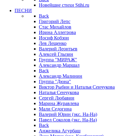
Новейшие стихи Stihi.ru
ПЕСНИ
Back
Григорий Лепс
Стас Михайлов
Ирина Аллегрова
Иосиф Кобзон
Лев Лещенко
Валерий Леонтьев
Алексей Глызин
Группа "МИРАЖ"
Александр Маршал
Back
Александр Малинин
Группа "Дюна"
Виктор Рыбин и Наталья Сенчукова
Наталья Сенчукова
Сергей Любавин
Марина Журавлева
Мали Седогина
Валерий Юрин (экс. На-На)
Павел Соколов (экс. На-На)
Back
Анжелика Агурбаш