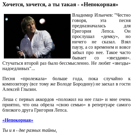
Хочется, хочется, а ты такая - «Непокорная»
Владимир Ильичев: "Честно
говоря, эта песня
предназначалась для
Григория Лепса. Он
прослушал «демку», но
ничего не сказал. Взял
паузу, а со временем и вовсе
забыл про нее. Такое часто
бывает со «звездами».
Стучаться второй раз было бессмысленно. Не любят «звезды»
надоедливых"...
Песня «пролежала» больше года, пока случайно к
композитору (все тому же Володе Бородину) не заехал в гости
Алексей Глызин.
Леша с первых аккордов «положил на нее глаз» и мне очень
приятно, что она обрела «свою семью» в репертуаре самого
близкого друга Григория Лепса.
«Непокорная»
Ты и я - две разных тайны,