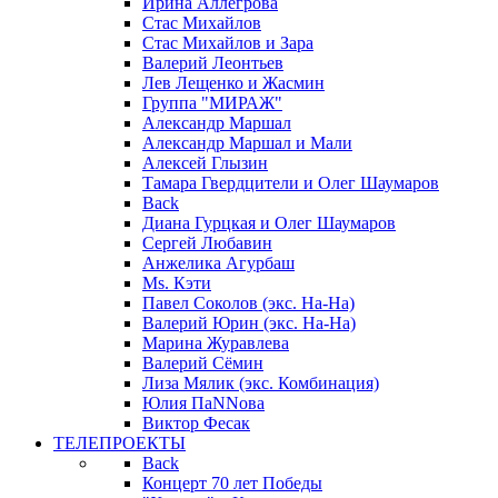
Ирина Аллегрова
Стас Михайлов
Стас Михайлов и Зара
Валерий Леонтьев
Лев Лещенко и Жасмин
Группа "МИРАЖ"
Александр Маршал
Александр Маршал и Мали
Алексей Глызин
Тамара Гвердцители и Олег Шаумаров
Back
Диана Гурцкая и Олег Шаумаров
Сергей Любавин
Анжелика Агурбаш
Ms. Кэти
Павел Соколов (экс. На-На)
Валерий Юрин (экс. На-На)
Марина Журавлева
Валерий Сёмин
Лиза Мялик (экс. Комбинация)
Юлия ПаNNова
Виктор Фесак
ТЕЛЕПРОЕКТЫ
Back
Концерт 70 лет Победы