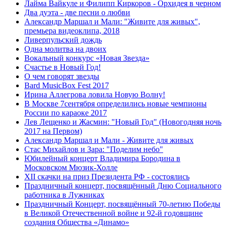
Лайма Вайкуле и Филипп Киркоров - Орхидея в черном
Два дуэта - две песни о любви
Александр Маршал и Мали: "Живите для живых",
премьера видеоклипа, 2018
Ливерпульский дождь
Одна молитва на двоих
Вокальный конкурс «Новая Звезда»
Счастье в Новый Год!
О чем говорят звезды
Bard MusicBox Fest 2017
Ирина Аллегрова ловила Новую Волну!
В Москве 7сентября определились новые чемпионы
России по караоке 2017
Лев Лещенко и Жасмин: "Новый Год" (Новогодняя ночь
2017 на Первом)
Александр Маршал и Мали - Живите для живых
Стас Михайлов и Зара: "Поделим небо"
Юбилейный концерт Владимира Бородина в
Московском Мюзик-Холле
XII скачки на приз Президента РФ - состоялись
Праздничный концерт, посвящённый Дню Социального
работника в Лужниках
Праздничный Концерт, посвящённый 70-летию Победы
в Великой Отечественной войне и 92-й годовщине
создания Общества «Динамо»