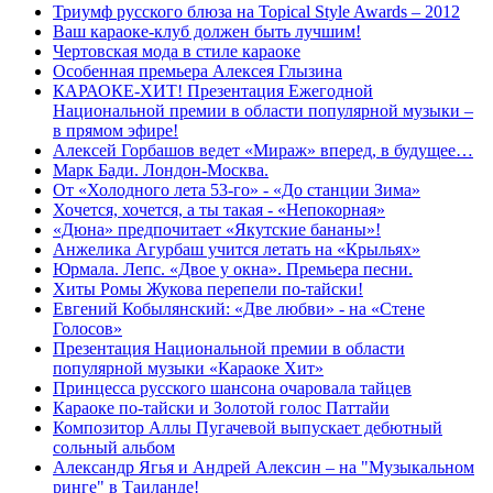
Триумф русского блюза на Topical Style Awards – 2012
Ваш караоке-клуб должен быть лучшим!
Чертовская мода в стиле караоке
Особенная премьера Алексея Глызина
КАРАОКЕ-ХИТ! Презентация Ежегодной
Национальной премии в области популярной музыки –
в прямом эфире!
Алексей Горбашов ведет «Мираж» вперед, в будущее…
Марк Бади. Лондон-Москва.
От «Холодного лета 53-го» - «До станции Зима»
Хочется, хочется, а ты такая - «Непокорная»
«Дюна» предпочитает «Якутские бананы»!
Анжелика Агурбаш учится летать на «Крыльях»
Юрмала. Лепс. «Двое у окна». Премьера песни.
Хиты Ромы Жукова перепели по-тайски!
Евгений Кобылянский: «Две любви» - на «Стене
Голосов»
Презентация Национальной премии в области
популярной музыки «Караоке Хит»
Принцесса русского шансона очаровала тайцев
Караоке по-тайски и Золотой голос Паттайи
Композитор Аллы Пугачевой выпускает дебютный
сольный альбом
Александр Ягья и Андрей Алексин – на "Музыкальном
ринге" в Таиланде!