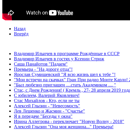
Назад
Вперёд
ЛЕНТА НОВОСТЕЙ
Владимир Ильичев в программе Рождённые в СССР
Владимир Ильичев в гостях у Ксении Стриж
Саша Панайотов "Падаем"
Премьера - "На дороге отца"!
Ярослав Сумишевский "Я всю жизнь шел к тебе "!
"Мои встречи на скачках" Гран При радио Монте Карло! 
"Был любезно приглашен ....стать Академиком .... "
Стас, с Днем Рождения! ( Кремль , 27- 28 апреля 2019 года
С юбилеем, Валерий Яковлевич!
Стас Михайлов - Кто, если не ты
Алексей Глызин - "Невесомость"
Лев Лещенко и Жасмин - "Счастье"
Я в передаче "Беседы у окна"
Ирина Аллегрова - переключает "Новую Волну - 2018"
Алексей Глызин "Она моя женщина..." Премьера!