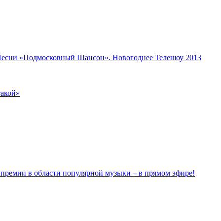
сни «Подмосковный Шансон». Новогоднее Телешоу 2013
такой»
емии в области популярной музыки – в прямом эфире!