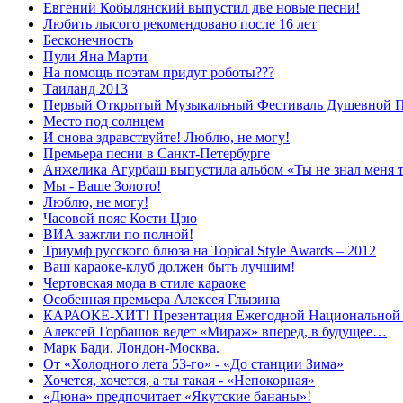
Евгений Кобылянский выпустил две новые песни!
Любить лысого рекомендовано после 16 лет
Бесконечность
Пули Яна Марти
На помощь поэтам придут роботы???
Таиланд 2013
Первый Открытый Музыкальный Фестиваль Душевной Пе
Место под солнцем
И снова здравствуйте! Люблю, не могу!
Премьера песни в Санкт-Петербурге
Анжелика Агурбаш выпустила альбом «Ты не знал меня 
Мы - Ваше Золото!
Люблю, не могу!
Часовой пояс Кости Цзю
ВИА зажгли по полной!
Триумф русского блюза на Topical Style Awards – 2012
Ваш караоке-клуб должен быть лучшим!
Чертовская мода в стиле караоке
Особенная премьера Алексея Глызина
КАРАОКЕ-ХИТ! Презентация Ежегодной Национальной пр
Алексей Горбашов ведет «Мираж» вперед, в будущее…
Марк Бади. Лондон-Москва.
От «Холодного лета 53-го» - «До станции Зима»
Хочется, хочется, а ты такая - «Непокорная»
«Дюна» предпочитает «Якутские бананы»!