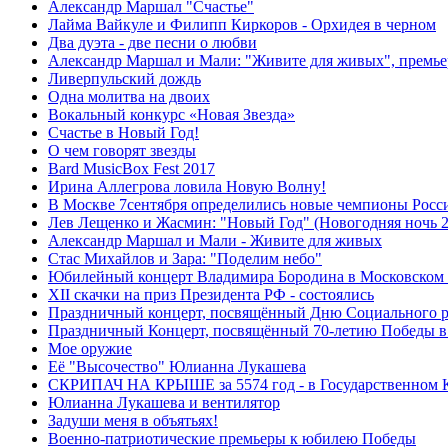
Александр Маршал "Счастье"
Лайма Вайкуле и Филипп Киркоров - Орхидея в черном
Два дуэта - две песни о любви
Александр Маршал и Мали: "Живите для живых", премье
Ливерпульский дождь
Одна молитва на двоих
Вокальный конкурс «Новая Звезда»
Счастье в Новый Год!
О чем говорят звезды
Bard MusicBox Fest 2017
Ирина Аллегрова ловила Новую Волну!
В Москве 7сентября определились новые чемпионы Росси
Лев Лещенко и Жасмин: "Новый Год" (Новогодняя ночь 2
Александр Маршал и Мали - Живите для живых
Стас Михайлов и Зара: "Поделим небо"
Юбилейный концерт Владимира Бородина в Московском
XII скачки на приз Президента РФ - состоялись
Праздничный концерт, посвящённый Дню Социального р
Праздничный Концерт, посвящённый 70-летию Победы в 
Мое оружие
Её "Высочество" Юлианна Лукашева
СКРИПАЧ НА КРЫШЕ за 5574 год - в Государственном 
Юлианна Лукашева и вентилятор
Задуши меня в объятьях!
Военно-патриотические премьеры к юбилею Победы