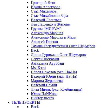
Григорий Лепс
Ирина Аллегрова
Стас Михайлов
Стас Михайлов и Зара
Валерий Леонтьев
Лев Лещенко и Жасмин
Группа "МИРАЖ"
Александр Маршал
Александр Маршал и Мали
Алексей Глызин
Тамара Гвердцители и Олег Шаумаров
Back
Диана Гурцкая и Олег Шаумаров
Сергей Любавин
Анжелика Агурбаш
Ms. Кэти
Павел Соколов (экс. На-На)
Валерий Юрин (экс. На-На)
Марина Журавлева
Валерий Сёмин
Лиза Мялик (экс. Комбинация)
Юлия ПаNNова
Виктор Фесак
ТЕЛЕПРОЕКТЫ
Back