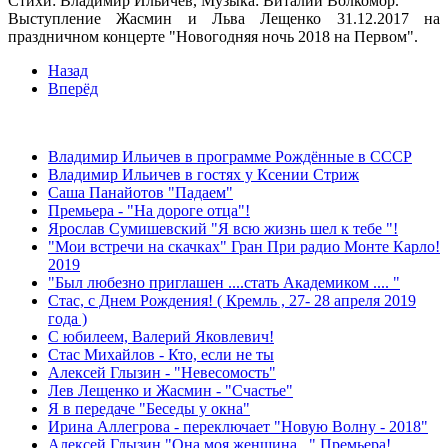
Стихи: Владимир Ильичев, Музыка: Виталий Волкомор.
Выступление Жасмин и Льва Лещенко 31.12.2017 на
праздничном концерте "Новогодняя ночь 2018 на Первом".
Назад
Вперёд
ЛЕНТА НОВОСТЕЙ
Владимир Ильичев в программе Рождённые в СССР
Владимир Ильичев в гостях у Ксении Стриж
Саша Панайотов "Падаем"
Премьера - "На дороге отца"!
Ярослав Сумишевский "Я всю жизнь шел к тебе "!
"Мои встречи на скачках" Гран При радио Монте Карло!
2019
"Был любезно приглашен ....стать Академиком .... "
Стас, с Днем Рождения! ( Кремль , 27- 28 апреля 2019
года )
С юбилеем, Валерий Яковлевич!
Стас Михайлов - Кто, если не ты
Алексей Глызин - "Невесомость"
Лев Лещенко и Жасмин - "Счастье"
Я в передаче "Беседы у окна"
Ирина Аллегрова - переключает "Новую Волну - 2018"
Алексей Глызин "Она моя женщина..." Премьера!