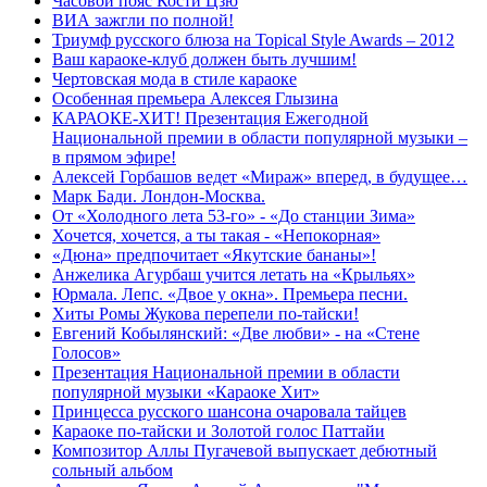
Часовой пояс Кости Цзю
ВИА зажгли по полной!
Триумф русского блюза на Topical Style Awards – 2012
Ваш караоке-клуб должен быть лучшим!
Чертовская мода в стиле караоке
Особенная премьера Алексея Глызина
КАРАОКЕ-ХИТ! Презентация Ежегодной
Национальной премии в области популярной музыки –
в прямом эфире!
Алексей Горбашов ведет «Мираж» вперед, в будущее…
Марк Бади. Лондон-Москва.
От «Холодного лета 53-го» - «До станции Зима»
Хочется, хочется, а ты такая - «Непокорная»
«Дюна» предпочитает «Якутские бананы»!
Анжелика Агурбаш учится летать на «Крыльях»
Юрмала. Лепс. «Двое у окна». Премьера песни.
Хиты Ромы Жукова перепели по-тайски!
Евгений Кобылянский: «Две любви» - на «Стене
Голосов»
Презентация Национальной премии в области
популярной музыки «Караоке Хит»
Принцесса русского шансона очаровала тайцев
Караоке по-тайски и Золотой голос Паттайи
Композитор Аллы Пугачевой выпускает дебютный
сольный альбом