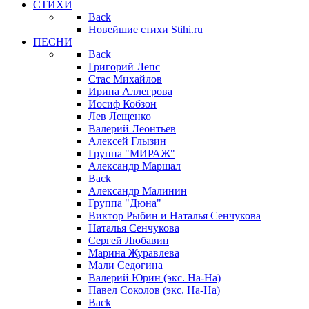
СТИХИ
Back
Новейшие стихи Stihi.ru
ПЕСНИ
Back
Григорий Лепс
Стас Михайлов
Ирина Аллегрова
Иосиф Кобзон
Лев Лещенко
Валерий Леонтьев
Алексей Глызин
Группа "МИРАЖ"
Александр Маршал
Back
Александр Малинин
Группа "Дюна"
Виктор Рыбин и Наталья Сенчукова
Наталья Сенчукова
Сергей Любавин
Марина Журавлева
Мали Седогина
Валерий Юрин (экс. На-На)
Павел Соколов (экс. На-На)
Back