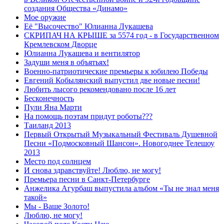
создания Общества «Динамо»
Мое оружие
Её "Высочество" Юлианна Лукашева
СКРИПАЧ НА КРЫШЕ за 5574 год - в Государственном
Кремлевском Дворце
Юлианна Лукашева и вентилятор
Задуши меня в объятьях!
Военно-патриотические премьеры к юбилею Победы
Евгений Кобылянский выпустил две новые песни!
Любить лысого рекомендовано после 16 лет
Бесконечность
Пули Яна Марти
На помощь поэтам придут роботы???
Таиланд 2013
Первый Открытый Музыкальный Фестиваль Душевной
Песни «Подмосковный Шансон». Новогоднее Телешоу
2013
Место под солнцем
И снова здравствуйте! Люблю, не могу!
Премьера песни в Санкт-Петербурге
Анжелика Агурбаш выпустила альбом «Ты не знал меня
такой»
Мы - Ваше Золото!
Люблю, не могу!