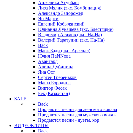
Анжелика Агурбаш
Лиза Мялик (экс. Комбинация)
Александр Запорожец
Ян Марти
Евгений Кобылянский
Юлианна Лукашева (экс. Блестящие)
Владимир Асимов (экс. На-На)
Валерий Таратунин (экс. На-На)
Back
Марк Бади (экс. Арсенал)
Юлия ПаNNова
Авангард
Алина Дубинина
Яна Ост
Сергей Гребеньков
Маша Бородина
Виктор Фесак
Бек (Казахстан)
SALE
Back
Продаются песни для женского вокала
Продаются песни для мужского вокала
Продаются песни - дуэты, хор
ВИДЕОКЛИПЫ
Back