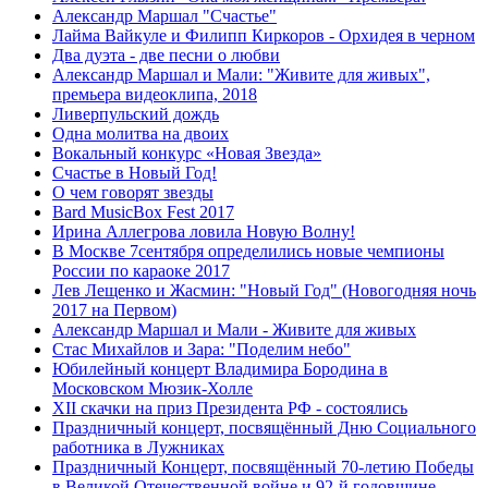
Александр Маршал "Счастье"
Лайма Вайкуле и Филипп Киркоров - Орхидея в черном
Два дуэта - две песни о любви
Александр Маршал и Мали: "Живите для живых",
премьера видеоклипа, 2018
Ливерпульский дождь
Одна молитва на двоих
Вокальный конкурс «Новая Звезда»
Счастье в Новый Год!
О чем говорят звезды
Bard MusicBox Fest 2017
Ирина Аллегрова ловила Новую Волну!
В Москве 7сентября определились новые чемпионы
России по караоке 2017
Лев Лещенко и Жасмин: "Новый Год" (Новогодняя ночь
2017 на Первом)
Александр Маршал и Мали - Живите для живых
Стас Михайлов и Зара: "Поделим небо"
Юбилейный концерт Владимира Бородина в
Московском Мюзик-Холле
XII скачки на приз Президента РФ - состоялись
Праздничный концерт, посвящённый Дню Социального
работника в Лужниках
Праздничный Концерт, посвящённый 70-летию Победы
в Великой Отечественной войне и 92-й годовщине