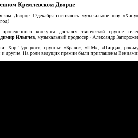
енном Кремлевском Дворце
вском Дворце 17декабря состоялось музыкальное шоу «Хану
год!
е проведенного конкурса достался творческой группе тел
димир Ильичев
, музыкальный продюсер - Александр Запорожец
ли: Хор Турецкого, группы: «Браво», «ПМ», «Пицца», рок-м
и другие. На роли ведущих премии были приглашены Вениами