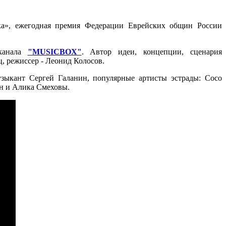
ка», ежегодная премия Федерации Еврейских общин России
еканала
"MUSICBOX"
. Автор идеи, концепции, сценария
, режиссер - Леонид Колосов.
узыкант Сергей Галанин, популярные артисты эстрады: Сосо
н и Алика Смеховы.